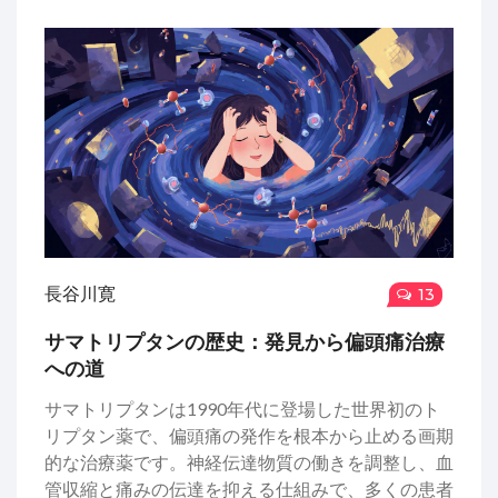
長谷川寛
13
サマトリプタンの歴史：発見から偏頭痛治療
への道
サマトリプタンは1990年代に登場した世界初のト
リプタン薬で、偏頭痛の発作を根本から止める画期
的な治療薬です。神経伝達物質の働きを調整し、血
管収縮と痛みの伝達を抑える仕組みで、多くの患者