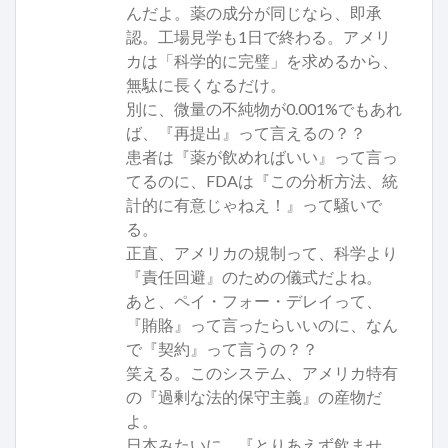
んだよ。薬の成分が同じなら、即承
認。工場見学も1日で終わる。アメリ
カは「科学的に完璧」を求めるから、
無駄に長くなるだけ。
別に、微量の不純物が0.001%でもあれ
ば、『再提出』って言えるの？？
患者は『薬が飲めればいい』って言っ
てるのに、FDAは『この分析方法、統
計的に有意じゃねえ！』って騒いで
る。
正直、アメリカの規制って、科学より
『責任回避』のための儀式だよね。
あと、ペイ・フォー・デレイって、
『賄賂』って言ったらいいのに、なん
で『契約』って言うの？？
笑える。このシステム、アメリカ特有
の『過剰な法的保守主義』の産物だ
よ。
日本みたいに、『とりあえず飲ませ