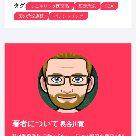
タグ:
ジェネリック医薬品
暫定承認
FDA
薬の承認遅延
パテントリンク
著者について
長谷川寛
私は製薬業界で働いており、日々の研究や新薬の開