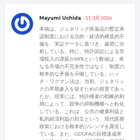
- 11 3月 2026
Mayumi Uchida
本稿は、ジェネリック医薬品の暫定承
認制度における法的・経済的構造的不
備を、実証データに基づき、厳密に分
析している。特に、特許訴訟による市
場投入の遅延が68%という数値は、単
なる市場の不完全性ではなく、制度の
根本的な矛盾を示唆している。ハッ
チ・ワクマン法は、当初、ジェネリッ
クの早期参入を促すための措置であっ
たが、現実には、特許権者の戦略的利
用によって、競争の抑制機構へと転化
している。これは、公共の健康利益と
私的経済利益の対立という、現代医療
政策における根本的ジレンマを露呈し
ている。また、GDUFAの目標達成率