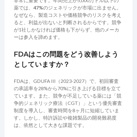
非常に重要です。年間売上が5,000万ドル以下の
薬では、
47%
のジェネリックが市場に出ません。
なぜなら、製造コストや価格競争のリスクを考え
ると、利益が出ないと判断されるからです。競争
が1社しかなければ価格も下がらず、他のメーカ
ーは参入を諦めます。
FDAはこの問題をどう改善しよう
としていますか？
FDAは、GDUFA III（2023-2027）で、初回審査
の承認率を28%から70%に引き上げる目標を立て
ています。また、競争が不足している薬には「競
争的ジェネリック療法（CGT）」という優先審査
制度を導入し、審査時間を8ヶ月に短縮していま
す。しかし、特許訴訟や複雑製品の開発難易度
は、依然として大きな課題です。