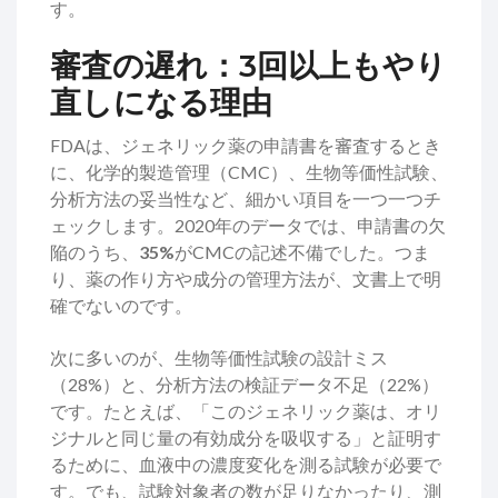
す。
審査の遅れ：3回以上もやり
直しになる理由
FDAは、ジェネリック薬の申請書を審査するとき
に、化学的製造管理（CMC）、生物等価性試験、
分析方法の妥当性など、細かい項目を一つ一つチ
ェックします。2020年のデータでは、申請書の欠
陥のうち、
35%
がCMCの記述不備でした。つま
り、薬の作り方や成分の管理方法が、文書上で明
確でないのです。
次に多いのが、生物等価性試験の設計ミス
（28%）と、分析方法の検証データ不足（22%）
です。たとえば、「このジェネリック薬は、オリ
ジナルと同じ量の有効成分を吸収する」と証明す
るために、血液中の濃度変化を測る試験が必要で
す。でも、試験対象者の数が足りなかったり、測