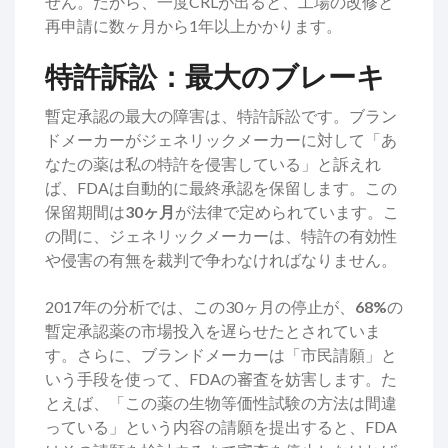
せん。だから、一度CRLが出ると、工場の改修と
再申請に数ヶ月から1年以上かかります。
特許訴訟：最大のブレーキ
暫定承認の最大の障害は、特許訴訟です。ブラン
ドメーカーがジェネリックメーカーに対して「あ
なたの薬は私の特許を侵害している」と訴えれ
ば、FDAは自動的に最終承認を保留します。この
保留期間は
30ヶ月
が法律で定められています。こ
の間に、ジェネリックメーカーは、特許の有効性
や侵害の有無を裁判で争わなければなりません。
2017年の分析では、この30ヶ月の停止が、
68%
の
暫定承認薬の市場投入を遅らせたとされていま
す。さらに、ブランドメーカーは「市民請願」と
いう手段を使って、FDAの審査を妨害します。た
とえば、「この薬の生物等価性試験の方法は間違
っている」という内容の請願を提出すると、FDA