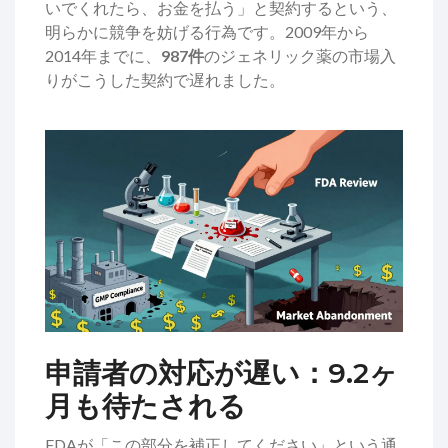
いでくれたら、お金を払う」と契約するという、
明らかに競争を妨げる行為です。2009年から
2014年までに、
987件
のジェネリック薬の市場入
りがこうした契約で遅れました。
申請者の対応が遅い：9.2ヶ
月も待たされる
FDAが「この部分を補正してください」という通