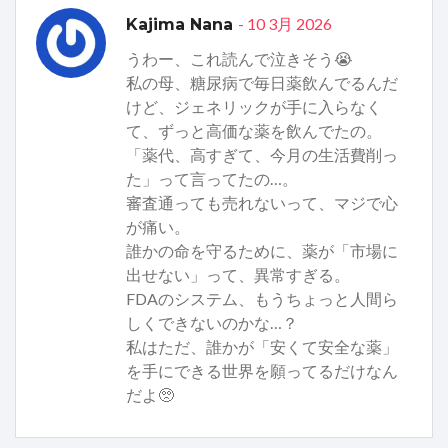
- 10 3月 2026
Kajima Nana
うわー、これ読んで泣きそう😭
私の母、糖尿病で毎日薬飲んでるんだ
けど、ジェネリックが手に入らなく
て、ずっと高価な薬を飲んでたの。
「薬代、高すぎて、今月の生活費削っ
た」って言ってたの…。
審査通っても売れないって、マジで心
が痛い。
誰かの命を守るために、薬が「市場に
出せない」って、異常すぎる。
FDAのシステム、もうちょっと人間ら
しくできないのかな…？
私はただ、誰かが「安くて安全な薬」
を手にできる世界を願ってるだけなん
だよ🥺