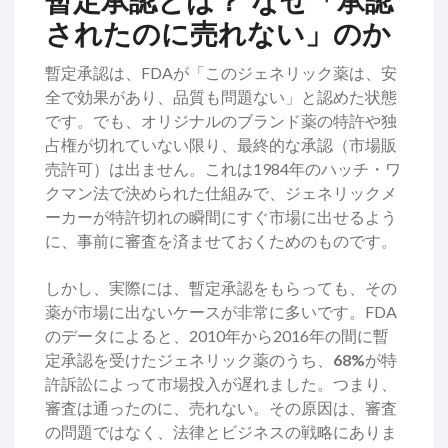
暫定承認とは？ なぜ「承認
されたのに売れない」のか
暫定承認は、FDAが「このジェネリック薬は、安
全で効果があり、品質も問題ない」と認めた状態
です。でも、オリジナルのブランド薬の特許や独
占権が切れていない限り、最終的な承認（市場販
売許可）は出ません。これは1984年のハッチ・ワ
クマン法で決められた仕組みで、ジェネリックメ
ーカーが特許切れの瞬間にすぐ市場に出せるよう
に、事前に審査を済ませておくためのものです。
しかし、実際には、暫定承認をもらっても、その
薬が市場に出ないケースが非常に多いです。FDA
のデータによると、2010年から2016年の間に暫
定承認を受けたジェネリック薬のうち、
68%
が特
許訴訟によって市場投入が遅れました。つまり、
審査は通ったのに、売れない。その原因は、審査
の問題ではなく、法律とビジネスの戦略にありま