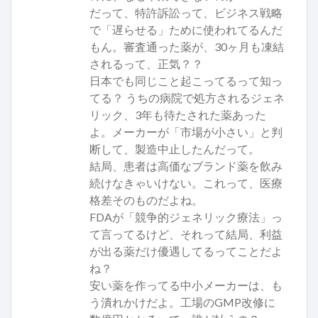
だって、特許訴訟って、ビジネス戦略
で「遅らせる」ために使われてるんだ
もん。審査通った薬が、30ヶ月も凍結
されるって、正気？？
日本でも同じこと起こってるって知っ
てる？ うちの病院で処方されるジェネ
リック、3年も待たされた薬あった
よ。メーカーが「市場が小さい」と判
断して、製造中止したんだって。
結局、患者は高価なブランド薬を飲み
続けなきゃいけない。これって、医療
格差そのものだよね。
FDAが「競争的ジェネリック療法」っ
て言ってるけど、それって結局、利益
が出る薬だけ優遇してるってことだよ
ね？
安い薬を作ってる中小メーカーは、も
う潰れかけだよ。工場のGMP改修に