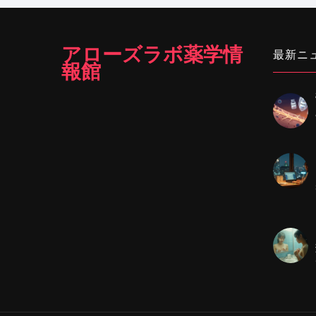
アローズラボ薬学情
最新ニ
報館