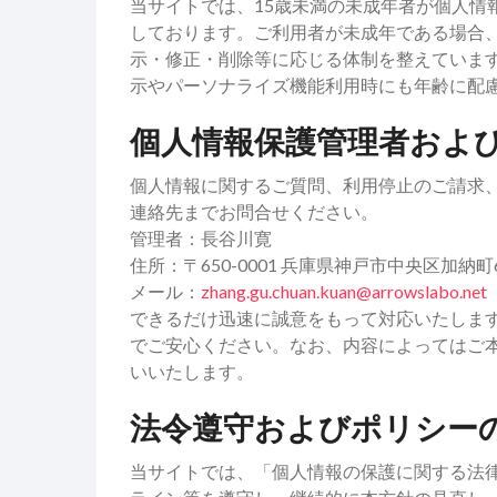
当サイトでは、15歳未満の未成年者が個人情
しております。ご利用者が未成年である場合
示・修正・削除等に応じる体制を整えていま
示やパーソナライズ機能利用時にも年齢に配
個人情報保護管理者およ
個人情報に関するご質問、利用停止のご請求
連絡先までお問合せください。
管理者：長谷川寛
住所：〒650-0001 兵庫県神戸市中央区加納町6
メール：
zhang.gu.chuan.kuan@arrowslabo.net
できるだけ迅速に誠意をもって対応いたしま
でご安心ください。なお、内容によってはご
いいたします。
法令遵守およびポリシー
当サイトでは、「個人情報の保護に関する法律