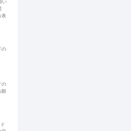
願い
開
告表
下の
すの
お願
イド