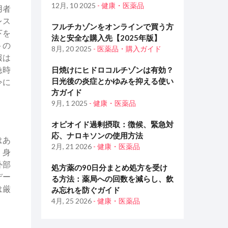
12月, 10 2025
- 健康・医薬品
用者
レス
フルチカゾンをオンラインで買う方
下を
法と安全な購入先【2025年版】
トの
8月, 20 2025
- 医薬品・購入ガイド
報は
急時
日焼けにヒドロコルチゾンは有効？
日光後の炎症とかゆみを抑える使い
令に
方ガイド
9月, 1 2025
- 健康・医薬品
オピオイド過剰摂取：徴候、緊急対
応、ナロキソンの使用方法
はあ
2月, 21 2026
- 健康・医薬品
・身
外部
処方薬の90日分まとめ処方を受け
デー
る方法：薬局への回数を減らし、飲
は厳
み忘れを防ぐガイド
4月, 25 2026
- 健康・医薬品