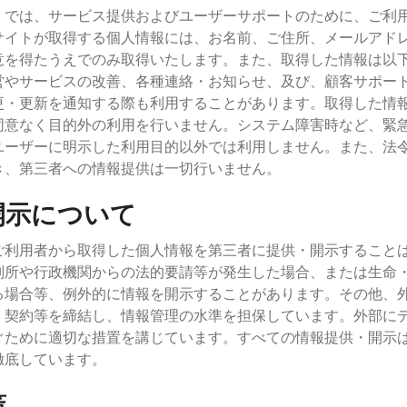
）では、サービス提供およびユーザーサポートのために、ご利
サイトが取得する個人情報には、お名前、ご住所、メールアド
意を得たうえでのみ取得いたします。また、取得した情報は以
営やサービスの改善、各種連絡・お知らせ、及び、顧客サポー
更・更新を通知する際も利用することがあります。取得した情
同意なく目的外の利用を行いません。システム障害時など、緊
ユーザーに明示した利用目的以外では利用しません。また、法
き、第三者への情報提供は一切行いません。
開示について
ご利用者から取得した個人情報を第三者に提供・開示すること
判所や行政機関からの法的要請等が発生した場合、または生命
る場合等、例外的に情報を開示することがあります。その他、
・契約等を締結し、情報管理の水準を担保しています。外部に
ぐために適切な措置を講じています。すべての情報提供・開示
徹底しています。
策