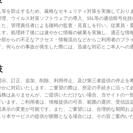
ん等を防止するため、厳格なセキュリティ対策を実施しており
理、ウイルス対策ソフトウェアの導入、SSL等の通信暗号化技
また、管理責任者による随時の監査・見直しを行い、従業員・
ます。処理終了後には速やかに情報の破棄を実施し、適正な情
外部からの不正なアクセス・情報流出などからご利用者のプラ
す。何らかの事故が発生した際には、迅速な対応とご本人への
肢
開示、訂正、追加、削除、利用停止、及び第三者提供の停止を
やかに対応いたします。ご要望の際は、所定の手続きに沿って
義務はありませんが、ご提供いただけない場合、当サイトの一
ざいます。ご利用者は、情報提供の可否、範囲の選択、受信設
思表示の変更が可能です。また、ご要望には、合理的な期間お
より本サービスの提供が困難となる場合には、その旨ご案内い