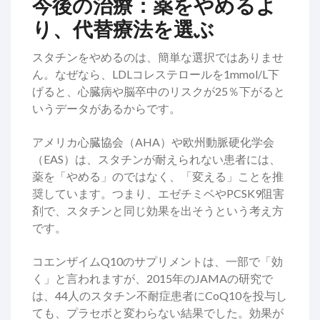
今後の治療：薬をやめるよ
り、代替療法を選ぶ
スタチンをやめるのは、簡単な選択ではありませ
ん。なぜなら、LDLコレステロールを1mmol/L下
げると、心臓病や脳卒中のリスクが25％下がると
いうデータがあるからです。
アメリカ心臓協会（AHA）や欧州動脈硬化学会
（EAS）は、スタチンが耐えられない患者には、
薬を「やめる」のではなく、「変える」ことを推
奨しています。つまり、エゼチミベやPCSK9阻害
剤で、スタチンと同じ効果を出そうという考え方
です。
コエンザイムQ10のサプリメントは、一部で「効
く」と言われますが、2015年のJAMAの研究で
は、44人のスタチン不耐症患者にCoQ10を投与し
ても、プラセボと変わらない結果でした。効果が