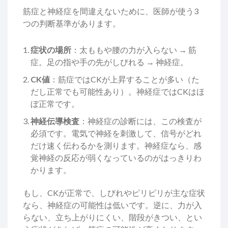
筋症と神経症を間違えないために、医師が使う3
つの判断基準があります。
症状の場所
：太ももや腰の力が入らない → 筋
症。足の指や手の先がしびれる → 神経症。
CK値
：筋症ではCKが上昇することが多い（た
だし正常でも可能性あり）。神経症ではCKはほ
ぼ正常です。
神経伝導検査
：神経症の診断には、この検査が
必須です。電気で神経を刺激して、信号がどれ
だけ速く伝わるかを測ります。神経症なら、感
覚神経の反応が弱くなっているのがはっきりわ
かります。
もし、CKが正常で、しびれやピリピリが主な症状
なら、神経症の可能性は低いです。逆に、力が入
らない、立ち上がりにくい、階段がきつい、とい