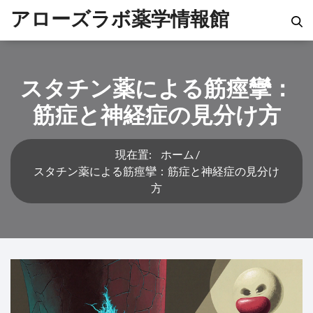
アローズラボ薬学情報館
スタチン薬による筋痙攣：
筋症と神経症の見分け方
現在置:
ホーム
スタチン薬による筋痙攣：筋症と神経症の見分け
方