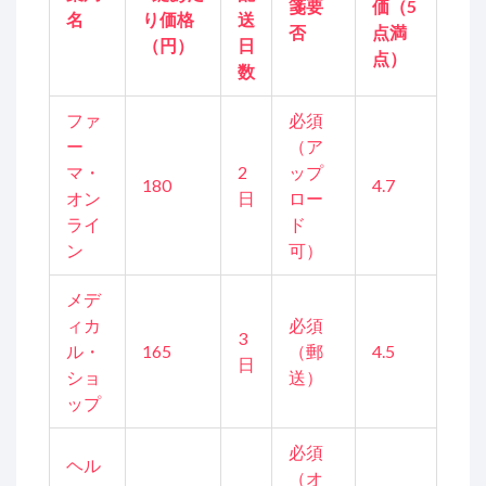
箋要
価（5
名
り価格
送
否
点満
（円）
日
点）
数
ファ
必須
ー
（ア
マ・
2
ップ
180
4.7
オン
日
ロー
ライ
ド
ン
可）
メデ
ィカ
必須
3
ル・
165
（郵
4.5
日
ショ
送）
ップ
必須
ヘル
（オ