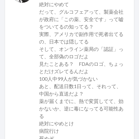
絶対にやめて
だって、グルコフェアって、製薬会社
が政府に「この薬、安全です」って嘘
をついてるの知ってる？
実際、アメリカで副作用で死者出てる
の、日本では隠してる
そして、オンライン薬局の「認証」っ
て、全部偽のロゴだよ
見たことある？ FDAのロゴ、ちょっ
とだけズレてるんだよ
100人中99人が気づかない
あと、配送日数1日って、それって、
中国から直送だよ？
薬が届くまでに、熱で変質してて、効
かないか、逆に毒になってる可能性あ
る
絶対にやめとけ
病院行け
死ぬぞ