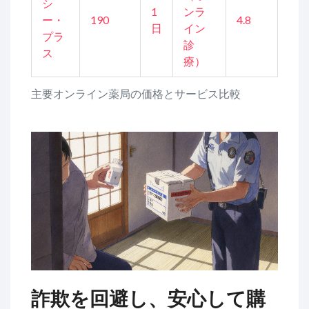
シ
1
ンラ
ー・
190
4.8
日
イン
プラ
診
ス
療）
主要オンライン薬局の価格とサービス比較
詐欺を回避し、安心して購