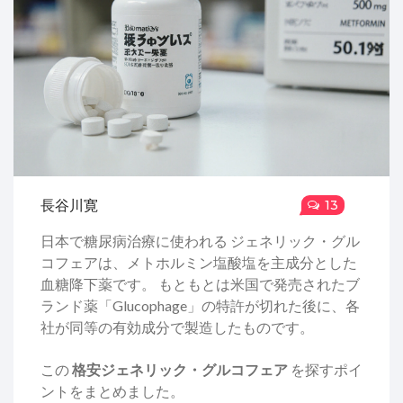
長谷川寛
13
日本で糖尿病治療に使われる
ジェネリック・グル
コフェア
は、
メトホルミン塩酸塩を主成分とした
血糖降下薬です
。
もともとは米国で発売されたブ
ランド薬「Glucophage」の特許が切れた後に、各
社が同等の有効成分で製造したものです。
この
格安ジェネリック・グルコフェア
を探すポイ
ントをまとめました。