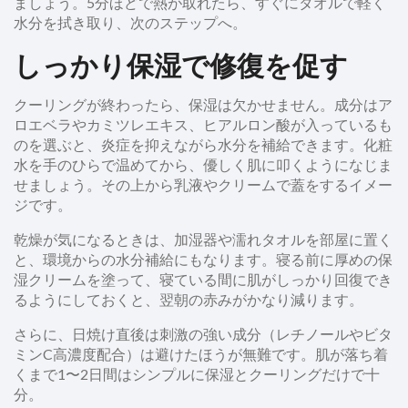
ましょう。5分ほどで熱が取れたら、すぐにタオルで軽く
水分を拭き取り、次のステップへ。
しっかり保湿で修復を促す
クーリングが終わったら、保湿は欠かせません。成分はア
ロエベラやカミツレエキス、ヒアルロン酸が入っているも
のを選ぶと、炎症を抑えながら水分を補給できます。化粧
水を手のひらで温めてから、優しく肌に叩くようになじま
せましょう。その上から乳液やクリームで蓋をするイメー
ジです。
乾燥が気になるときは、加湿器や濡れタオルを部屋に置く
と、環境からの水分補給にもなります。寝る前に厚めの保
湿クリームを塗って、寝ている間に肌がしっかり回復でき
るようにしておくと、翌朝の赤みがかなり減ります。
さらに、日焼け直後は刺激の強い成分（レチノールやビタ
ミンC高濃度配合）は避けたほうが無難です。肌が落ち着
くまで1〜2日間はシンプルに保湿とクーリングだけで十
分。