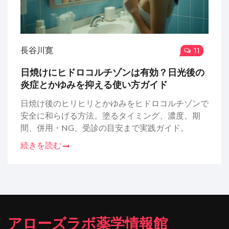
長谷川寛
11
日焼けにヒドロコルチゾンは有効？日光後の
炎症とかゆみを抑える使い方ガイド
日焼け後のヒリヒリとかゆみをヒドロコルチゾンで
安全に和らげる方法。塗るタイミング、濃度、期
間、併用・NG、受診の目安まで実践ガイド。
続きを読む
アローズラボ薬学情報館