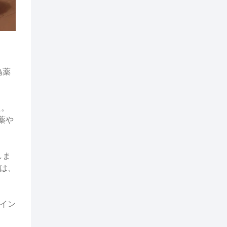
偽薬
た。
薬や
しま
は、
ライン