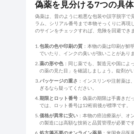
偽薬を見分ける7つの具
偽薬は、昔のように粗悪な包装や誤字脱字で見
ラム、シリアル番号まで本物そっくりに再現
のサインをチェックすれば、危険を回避でき
包装の色や印刷の質
：本物の薬は印刷が鮮
でいたり、インクの臭いが強いことがあり
薬の形や色
：同じ薬でも、製造元や国によ
の薬の見た目」を確認しましょう。錠剤が
パッケージの重さ
：インスリンや注射薬は
ぎるなら疑ってください。
期限とロット番号
：偽薬の期限は手書きだ
では、ロット番号は12桁前後が標準です。
価格が異常に安い
：本物の癌治療薬が、オン
の製造には高額な技術と品質管理が必要で
処方箋不要のオンライン薬局
：米国食品医薬