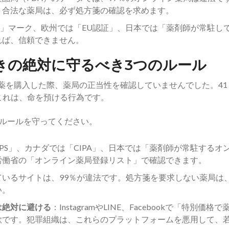
。合法な薬局は、必ず処方箋の確認を求めます。
PS」マーク、欧州では「EU認証」、日本では「薬剤師が常駐し
れば、信頼できません。
きの絶対に守るべき3つのルール
で薬を購入した際、薬局の正当性を確認していませんでした。41
これは、命を預ける行為です。
のルールを守ってください。
PPS」、カナダでは「CIPA」、日本では「薬剤師が常駐するオ
労働省の「オンライン薬局登録リスト」で確認できます。
ているサイトは、99％が違法です。処方箋を要求しない薬局は
い。
は絶対に避ける
：InstagramやLINE、Facebookで「特別価格で
欺です。犯罪組織は、これらのプラットフォームを悪用して、