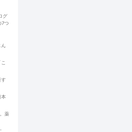
ログ
7つ
じん
「こ
。
軽す
日本
。薬
す。