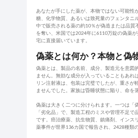
あなたが手にした薬が、本物ではない可能性
糖、化学物質、あるいは致死量のフェンタニ
中で販売される薬の約10％が偽造または品質
を奪い、米国では2024年に6110万錠の偽
宅に直接届いています。
偽薬とは何か？本物と偽
偽薬とは、製品の名前、成分、製造元を意図
ません。無効な成分が入っていることもあれ
リン注射液は、包装は完璧でしたが、重さが
ませんでした。家族は昏睡状態に陥り、命を
偽薬は大きく二つに分けられます。一つは「
「劣化品」で、製造工程のミスや管理不足で
です。癌治療薬、抗生物質、鎮痛剤、インスリン
薬事件が世界136カ国で報告され、2428種