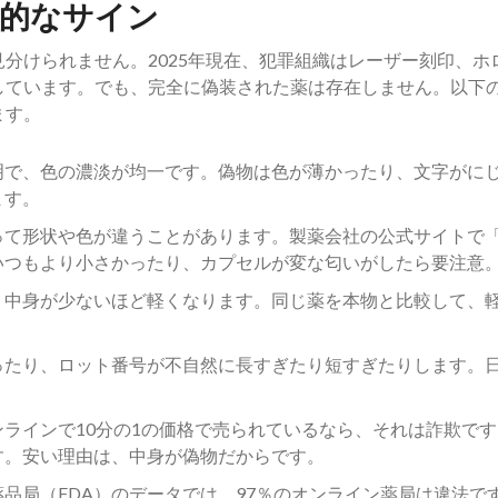
体的なサイン
分けられません。2025年現在、犯罪組織はレーザー刻印、ホ
しています。でも、完全に偽装された薬は存在しません。以下の
ます。
明で、色の濃淡が均一です。偽物は色が薄かったり、文字がに
ます。
って形状や色が違うことがあります。製薬会社の公式サイトで
いつもより小さかったり、カプセルが変な匂いがしたら要注意
、中身が少ないほど軽くなります。同じ薬を本物と比較して、
ったり、ロット番号が不自然に長すぎたり短すぎたりします。
ラインで10分の1の価格で売られているなら、それは詐欺です
す。安い理由は、中身が偽物だからです。
品局（FDA）のデータでは、97％のオンライン薬局は違法で