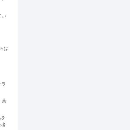
てい
％は
ンラ
、薬
薬を
若者