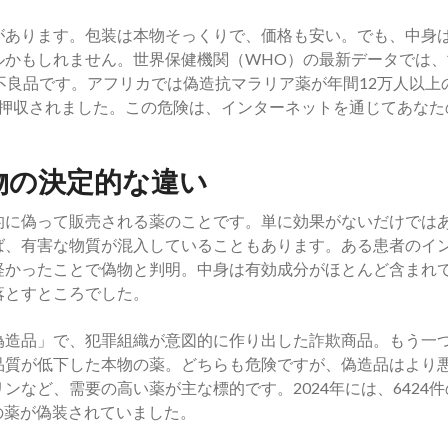
があります。包装は本物そっくりで、価格も安い。でも、中身
ルかもしれません。世界保健機関（WHO）の最新データでは、
不良品です。アフリカでは偽造抗マラリア薬が年間12万人以上
薬が押収されました。この危険は、インターネットを通じてあなた
物の決定的な違い
的に偽って販売される薬のことです。単に効果がないだけでは
ば、有害な物質が混入していることもあります。ある患者のイ
軽かったことで偽物と判明。中身は有効成分がほとんど含まれ
落とすところでした。
偽造品」で、犯罪組織が意図的に作り出した詐欺商品。もう一
品質が低下した本物の薬。どちらも危険ですが、偽造品はより
など、需要の高い薬が主な標的です。2024年には、6424件
類の薬が偽装されていました。