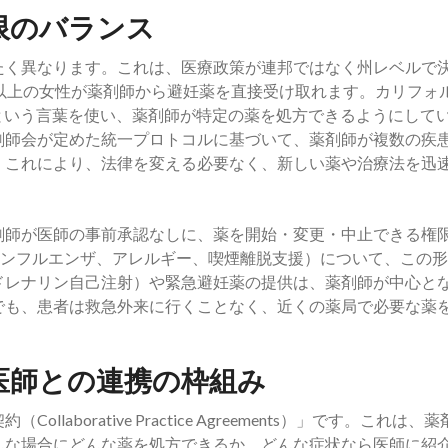
限のバランス
たく異なります。これは、医療政策が連邦ではなく州レベルで
以上の女性が薬剤師から避妊薬を直接受け取れます。カリフォ
）」という言葉を使い、薬剤師が特定の薬を処方できるようにして
剤師会が定めた統一プロトコルに基づいて、薬剤師が複数の疾
。これにより、法律を変える必要なく、新しい薬や治療法を迅
剤師が医師の事前承認なしに、薬を開始・変更・中止できる権
インフルエンザ、アレルギー、喫煙離脱支援）について、この
ドレナリン自己注射）や緊急避妊薬の提供は、薬剤師が中心と
でも、患者は救急外来に行くことなく、近くの薬局で必要な薬
医師との連携の枠組み
borative Practice Agreements）」です。これは、
んな場合にどんな薬を処方できるか、どんな症状なら医師に紹