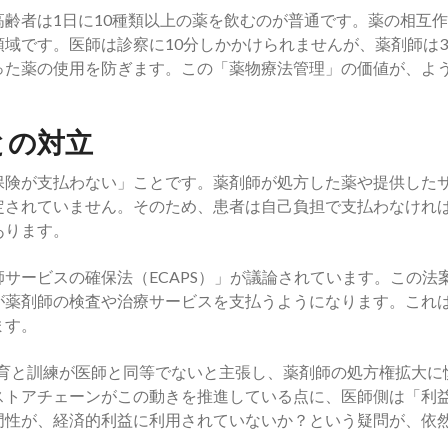
齢者は1日に10種類以上の薬を飲むのが普通です。薬の相互
域です。医師は診察に10分しかかけられませんが、薬剤師は3
った薬の使用を防ぎます。この「薬物療法管理」の価値が、よ
との対立
保険が支払わない」ことです。薬剤師が処方した薬や提供した
定されていません。そのため、患者は自己負担で支払わなけれ
あります。
サービスの確保法（ECAPS）」が議論されています。この法
が薬剤師の検査や治療サービスを支払うようになります。これ
ます。
教育と訓練が医師と同等でないと主張し、薬剤師の処方権拡大に
ストアチェーンがこの動きを推進している点に、医師側は「利
門性が、経済的利益に利用されていないか？という疑問が、依