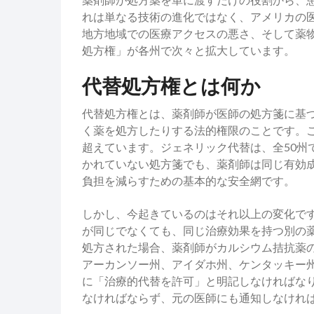
れは単なる技術の進化ではなく、アメリカの
地方地域での医療アクセスの悪さ、そして薬
処方権」が各州で次々と拡大しています。
代替処方権とは何か
代替処方権とは、薬剤師が医師の処方箋に基
く薬を処方したりする法的権限のことです。
超えています。ジェネリック代替は、全50州
かれていない処方箋でも、薬剤師は同じ有効
負担を減らすための基本的な安全網です。
しかし、今起きているのはそれ以上の変化です。治療的
が同じでなくても、同じ治療効果を持つ別の
処方された場合、薬剤師がカルシウム拮抗薬
アーカンソー州、アイダホ州、ケンタッキー
に「治療的代替を許可」と明記しなければな
なければならず、元の医師にも通知しなけれ