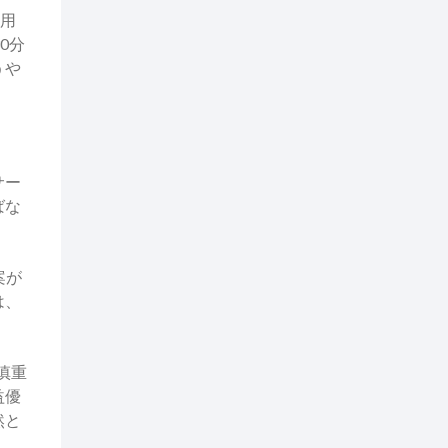
作用
0分
うや
サー
ばな
案が
は、
慎重
益優
然と