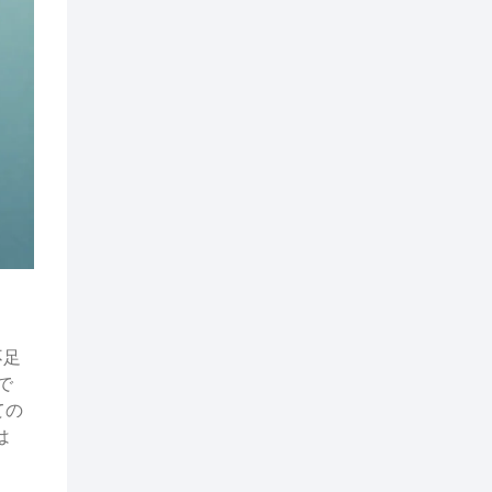
不足
で
ての
は