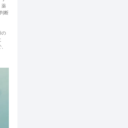
、薬
判断
師の
に
で、