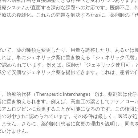
医療システムが直面する深刻な課題への対応です。医師不足、
物療法の複雑化。これらの問題を解決するために、薬剤師の「
づいて、薬の種類を変更したり、用量を調整したり、あるいは
これは、単にジェネリック薬に置き換える「ジェネリック代替
で認められています。例えば、医師が「ジェネリック使用可」
成分で安価なジェネリック薬を提供できます。これは、患者の
代替（Therapeutic Interchange）では、薬剤師は化
薬に置き換えられます。例えば、高血圧の薬としてアテノロー
のアムロジピンに変更することが可能になるのです。この権限
州の3州だけに認められています。その条件は厳しく、医師が処
りません。さらに、薬剤師は患者に変更の理由を説明し、同意
ばいけません。