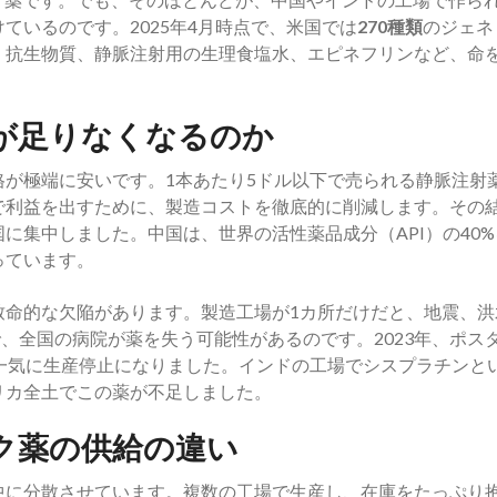
ているのです。2025年4月時点で、米国では
270種類
のジェネ
、抗生物質、静脈注射用の生理食塩水、エピネフリンなど、命
が足りなくなるのか
が極端に安いです。1本あたり5ドル以下で売られる静脈注射
で利益を出すために、製造コストを徹底的に削減します。その
に集中しました。中国は、世界の活性薬品成分（API）の40%
っています。
致命的な欠陥があります。製造工場が1カ所だけだと、地震、洪
で、全国の病院が薬を失う可能性があるのです。2023年、ポス
一気に生産停止になりました。インドの工場でシスプラチンと
リカ全土でこの薬が不足しました。
ク薬の供給の違い
中に分散させています。複数の工場で生産し、在庫をたっぷり