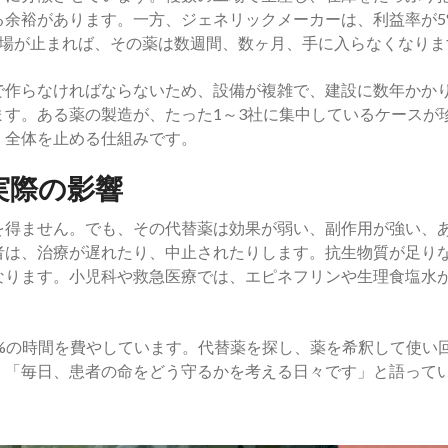
る余裕があります。一方、ジェネリックメーカーは、利益率が5
工場が止まれば、その薬は数週間、数ヶ月、手に入らなくなりま
で作らなければならないため、設備が複雑で、建設に数年かか
す。ある薬の製造が、たった1～3社に集中しているケースが
、全体を止める仕組みです。
実際の影響
を得ません。でも、その代替薬は効果が弱い、副作用が強い、
者は、治療が遅れたり、中止されたりします。抗生物質が足り
なります。小児科や救急医療では、エピネフリンや生理食塩水
0%の時間を費やしています。代替薬を探し、薬を希釈して使い
、「毎日、患者の命をどう守るかを考える日々です」と語って