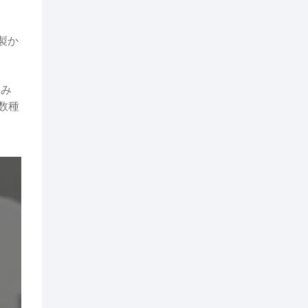
製か
組み
数種