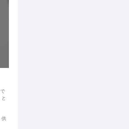
*で
」と
。供