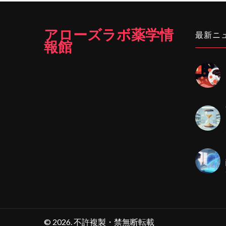
アローズラボ薬学情
最新ニ
報館
© 2026. 不許複製・禁無断転載