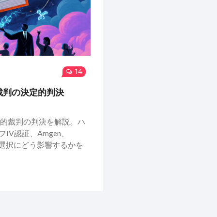
14
裁判の決定的判決
的裁判の判決を解説。ハ
フIV認証、Amgen、
患者の選択にどう影響するかを