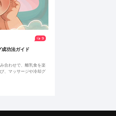
9
グ成功法ガイド
み合わせで、離乳食を楽
び、マッサージや冷却グ