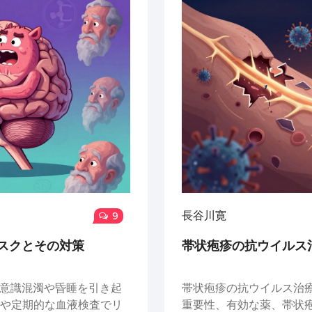
長谷川寛
9
リスクとその対策
帯状疱疹の抗ウイルス
で意識混濁や昏睡を引き起
帯状疱疹の抗ウイルス治療
や定期的な血液検査でリ
重要性、有効な薬、帯状