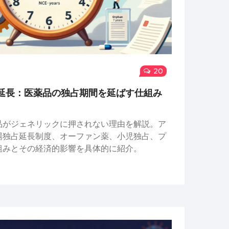
20
延長：医薬品の独占期間を延ばす仕組み
品がジェネリックに押されない理由を解説。ア
場独占延長制度、オーファン薬、小児独占、プ
組みとその経済的影響を具体的に紹介。