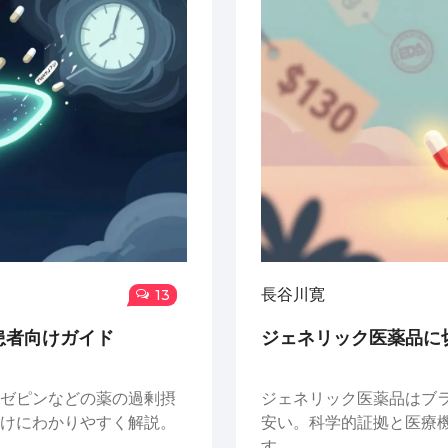
長谷川寛
13
患者向けガイド
ジェネリック医薬品に
ゼピンなどの薬の過剰摂
ジェネリック医薬品はブラ
けにわかりやすく解説。
安い。科学的証拠と医療
す。