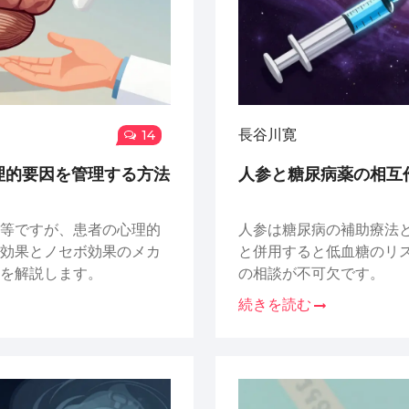
長谷川寛
14
理的要因を管理する方法
人参と糖尿病薬の相互
等ですが、患者の心理的
人参は糖尿病の補助療法
効果とノセボ効果のメカ
と併用すると低血糖のリ
を解説します。
の相談が不可欠です。
続きを読む