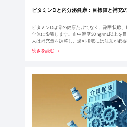
ビタミンDと内分泌健康：目標値と補充
ビタミンDは骨の健康だけでなく、副甲状腺、
全体に影響します。血中濃度30 ng/mL以上
人は補充量を調整し、過剰摂取には注意が必要
続きを読む